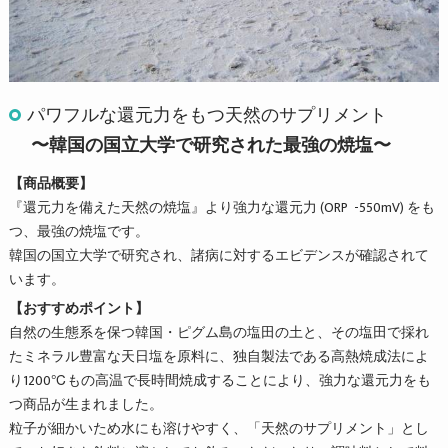
パワフルな還元力をもつ天然のサプリメント
〜韓国の国立大学で研究された最強の焼塩〜
【商品概要】
『還元力を備えた天然の焼塩』より強力な還元力 (ORP -550mV) をも
つ、最強の焼塩です。
韓国の国立大学で研究され、諸病に対するエビデンスが確認されて
います。
【おすすめポイント】
自然の生態系を保つ韓国・ピグム島の塩田の土と、その塩田で採れ
たミネラル豊富な天日塩を原料に、独自製法である高熱焼成法によ
り1200℃もの高温で長時間焼成することにより、強力な還元力をも
つ商品が生まれました。
粒子が細かいため水にも溶けやすく、「天然のサプリメント」とし