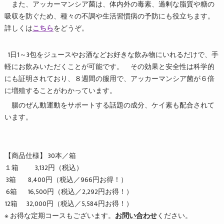
また、アッカーマンシア菌は、体内外の毒素、過剰な脂質や糖の
吸収を防ぐため、種々の不調や生活習慣病の予防にも役立ちます。
詳しくは
こちら
をどうぞ。
1日1～3包をジュースやお酒などお好きな飲み物にいれるだけで、手
軽にお飲みいただくことが可能です。 その効果と安全性は科学的
にも証明されており、８週間の服用で、アッカーマンシア菌が６倍
に増殖することがわかっています。
腸のぜん動運動をサポートする話題の成分、ケイ素も配合されて
います。
【商品仕様】 30本／箱
１箱 3,132円（税込）
3箱 8,400円（税込／966円お得！）
6箱 16,500円（税込／2,292円お得！）
12箱 32,000円（税込／5,584円お得！）
※ お得な定期コースもございます。
お問い合わせ
ください。