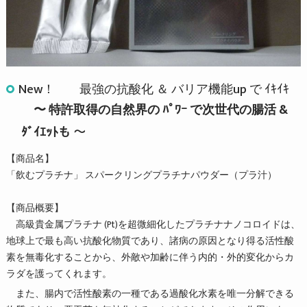
New！ 最強の抗酸化 ＆ バリア機能up で ｲｷｲｷ
〜 特許取得の自然界の ﾊﾟﾜｰ で次世代の腸活 &
ﾀﾞｲｴｯﾄも 〜
【商品名】
「飲むプラチナ」 スパークリングプラチナパウダー（プラ汁）
【商品概要】
高級貴金属プラチナ (Pt)を超微細化したプラチナナノコロイドは、
地球上で最も高い抗酸化物質であり、諸病の原因となり得る活性酸
素を無毒化することから、外敵や加齢に伴う内的・外的変化からカ
ラダを護ってくれます。
また、腸内で活性酸素の一種である過酸化水素を唯一分解できる