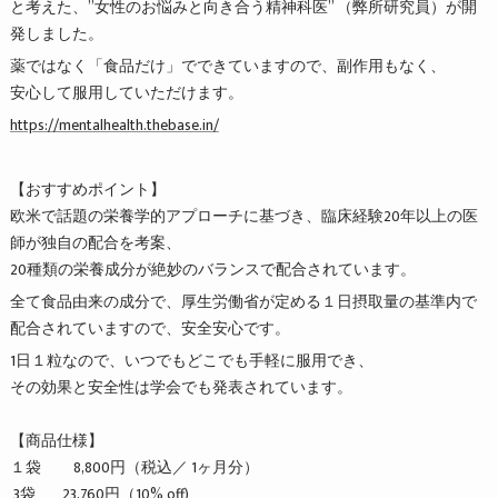
と考えた、”女性のお悩みと向き合う精神科医” （弊所研究員）が開
発しました。
薬ではなく「食品だけ」でできていますので、副作用もなく、
安心して服用していただけます。
https://mentalhealth.thebase.in/
【おすすめポイント】
欧米で話題の栄養学的アプローチに基づき、臨床経験20年以上の医
師が独自の配合を考案、
20種類の栄養成分が絶妙のバランスで配合されています。
全て食品由来の成分で、厚生労働省が定める１日摂取量の基準内で
配合されていますので、安全安心です。
1日１粒なので、いつでもどこでも手軽に服用でき、
その効果と安全性は学会でも発表されています。
【商品仕様】
１袋 8,800円（税込／ 1ヶ月分）
3袋 23,760円（10% off)