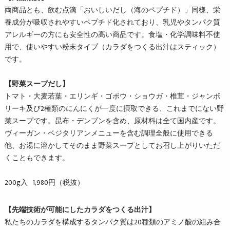
両商品とも、飲む点滴「おいしいだし（海のペプチド）」同様、
栄
養成分が吸収されやすいペプチド化されており、
乳児やタンパク質
アレルギーの方にも安全性の高い商品です。
食塩・化学調味料不使
用で、使いやすい粉末タイプ（
カラダをつくる出汁はスティック）
です。
【野菜スープだし】
トマト・大麦若葉・エリンギ・ゴボウ・ショウガ・椎茸・
ジャンボ
リーキ及び2種類のにんにくが一度に摂取できる、これま
でにない野
菜スープです。昆布・デンプンを含め、
原材料は全て国内産です。
ヴィーガン・
ベジタリアンメニューを含む調理全般に使用できる
他、お湯に溶か
してそのまま野菜スープとしてお召し上がりいただ
くこともできま
す。
200g入 1,980円（税抜）
【先端技術が可能にしたカラダをつくる出汁】
私たちのカラダを構成するタンパク質は20種類のアミノ酸の組み
合