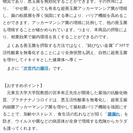
物質であり、悪玉菌を無効化することができます。その作用によ
り、「やせ菌」としても有名な超善玉菌アッカーマンシア菌が増殖
し、腸の粘膜層を厚く強固にする事により、バリア機能を高めるこ
とができます。アッカーマンシア菌の増殖に比例して、他の善玉菌
も増殖することが確かめられています。つまり、本商品の摂取によ
り、相乗効果で腸内環境を良くすることができるのです。
よくある善玉菌を摂取する方法ではなく、”錆びない金属” ﾌﾟﾗﾁﾅで
活性酸素を無毒化することにより全身状態も調え、自然に超善玉菌
を増やしてイキイキとした健康体へ導く ー
まさに『
次世代の腸活
』です。
【おすすめポイント】
元東京大学大学院教授の宮本有正先生が開発した最強の抗酸化物
質、プラチナナノコロイドは、悪玉活性酸素を無毒化し、超善玉腸
内細菌アッカーマンシア菌を増やして腸粘膜バリア機能を強固にす
ることで、加齢やストレス 、食生活の乱れなどが招く「
腸漏れ
」を
防ぎ、ウイルスや菌などの病原体が全身で増殖する危険からカラダ
を護ってくれます。