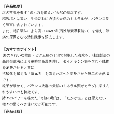
【商品概要】
塩の常識を覆す ”還元力を備えた”天然の焼塩です。
精製塩とは違い、生命活動に必須の天然のミネラルが、バランス良
く豊富に含まれています。
また、特許製法により高い ORAC値 (活性酸素吸収能力）を備え、諸
病の原因となる活性酸素を消去します。
【おすすめポイント】
海のきれいな韓国・ピグム島の干潟で採取した海水を、独自製法の
高熱焼成法により長時間高温処理し、ダイオキシン類を含む不純物
を消失させると共に、
抗酸化を超える「還元力」を備えた塩へと変身させた無二の天然塩
です。
粒子が細かく、バランス抜群の天然のミネラル類がカラダに採り入
れやすいのも特徴です。
諸々のパワーを秘めた ”奇跡の塩”は、「たかが塩」とは思えない
種々の驚くべき使い方が可能です。
【商品仕様】