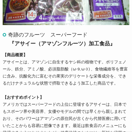
奇跡のフルーツ スーパーフード
『アサイー（アマゾンフルーツ）加工食品』
【商品概要】
アサイーとは、アマゾンに自生するヤシ科の植物です。ポリフェノ
ール、鉄分、アミノ酸、必須脂肪酸（ω-9, ω-3 ) 、食物繊維等を豊富
に含み、抗酸化力に富むその果実のデリケートな栄養成分を、でき
るだけナチュラルな状態で摂取できるよう加工した商品です。
【おすすめポイント】
アメリカではスーパーフードの上位に登場するアサイーは、日本で
もスポーツ界や美容界、女優やモデルの間では早くから親しまれて
おり、そのパワーはアマゾンの原住民が古くから代替医療に用いて
いたことからも容易に想像できます。最近は飲食店のメニューにも