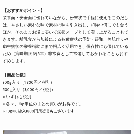
【おすすめポイント】
栄養面・安全面に優れていながら、粉末状で手軽に使えるこのだし
は、やさしい素朴な味で素材の味を引き出し、和洋中何にでも合う
ほか、そのままお湯に溶いて栄養スープとして召し上がることもで
きます。離乳食から加齢による各種症状の予防・緩和、美肌作りや
病中病後の栄養補助にまで幅広く活用でき、保存性にも優れている
ため（賞味期限 約 3年）非常食として常備しておかれることもおす
すめします。
【商品仕様】
300g入り（1,800円／税別）
500g入り（3,000円／税別）
※ いずれも税別
※ 各々、3kg単位のまとめ買いがお得です。
※ 10g×10袋入(800円/税別)もございます