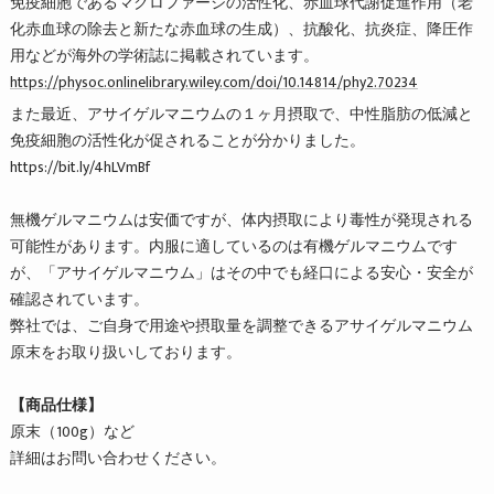
免疫細胞であるマクロファージの活性化、赤血球代謝促進作用（老
化赤血球の除去と新たな赤血球の生成）、抗酸化、抗炎症、降圧作
用などが海外の学術誌に掲載されています。
https://physoc.onlinelibrary.wiley.com/doi/10.14814/phy2.70234
また最近、アサイゲルマニウムの１ヶ月摂取で、中性脂肪の低減と
免疫細胞の活性化が促されることが分かりました。
https://bit.ly/4hLVmBf
無機ゲルマニウムは安価ですが、体内摂取により毒性が発現される
可能性があります。内服に適しているのは有機ゲルマニウムです
が、「アサイゲルマニウム」はその中でも経口による安心・安全が
確認されています。
弊社では、ご自身で用途や摂取量を調整できるアサイゲルマニウム
原末をお取り扱いしております。
【商品仕様】
原末（100g）など
詳細はお問い合わせください。