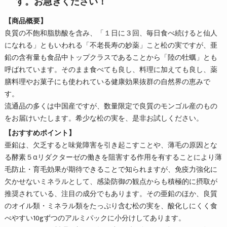
す。お急ぎください！
【商品概要】
良質の不飽和脂肪酸を含み、「１日に３回、毎日食べ続けると仙人
になれる」ともいわれる「不老長寿の妙薬」こと松の実ですが、亜
鉛の含有量も食品中トップクラスであることから「陸の牡蠣」とも
呼ばれています。そのまま食べても良し、料理に加えても良し、薬
膳料理やお菓子にも使われている健康効果抜群の自然界の恵みで
す。
流通品の多くは中国産ですが、数量限定で良質のモンゴル産のもの
をお届けいたします。希少な松の実を、是非お試しください。
【おすすめポイント】
亜鉛は、欠乏すると味覚障害を引き起こすことや、薄毛の原因とな
る酵素５αリダクターゼの働きを阻害する作用を有することにより薄
毛防止・育毛効果が期待できることで知られますが、免疫力強化に
欠かせないミネラルとして、感染防御の観点からも積極的に摂取が
推奨されている、注目の成分でもあります。その亜鉛のほか、良質
のオイル類・ミネラル類をたっぷり含む松の実を、酸化しにくく食
べやすい10gずつのアルミパックに小分けしてあります。